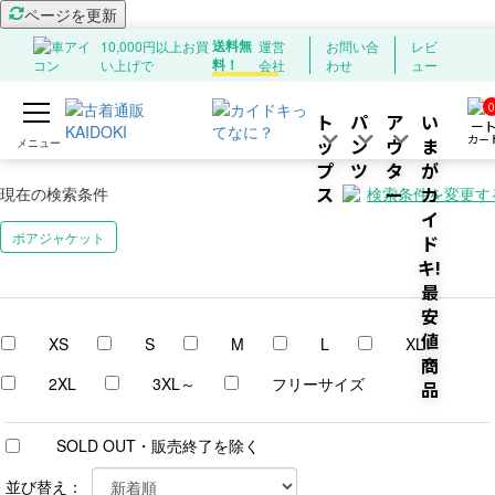
ページを更新
送料無
10,000円以上お買
運営
お問い合
レビ
料！
い上げで
会社
わせ
ュー
TOP
商品一覧ページ
アウター
ボアジャケット
0
ト
パ
ア
い
検索結果：0件
カー
ッ
ン
ウ
ま
プ
ツ
タ
が
ス
ー
カ
現在の検索条件
検索条件を変更す
イ
ボアジャケット
ド
キ!
最
安
値
XS
S
M
L
XL
商
2XL
3XL～
フリーサイズ
品
SOLD OUT・販売終了を除く
並び替え：